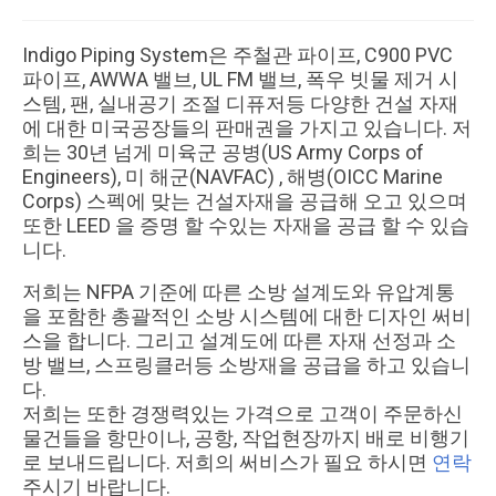
Our Partners
Indigo Piping System은 주철관 파이프, C900 PVC
파이프, AWWA 밸브, UL FM 밸브, 폭우 빗물 제거 시
Contact Us
스템, 팬, 실내공기 조절 디퓨저등 다양한 건설 자재
에 대한 미국공장들의 판매권을 가지고 있습니다. 저
FAQ
희는 30년 넘게 미육군 공병(US Army Corps of
Engineers), 미 해군(NAVFAC) , 해병(OICC Marine
Corps) 스펙에 맞는 건설자재을 공급해 오고 있으며
또한 LEED 을 증명 할 수있는 자재을 공급 할 수 있습
니다.
저희는 NFPA 기준에 따른 소방 설계도와 유압계통
을 포함한 총괄적인 소방 시스템에 대한 디자인 써비
스을 합니다. 그리고 설계도에 따른 자재 선정과 소
방 밸브, 스프링클러등 소방재을 공급을 하고 있습니
다.
저희는 또한 경쟁력있는 가격으로 고객이 주문하신
물건들을 항만이나, 공항, 작업현장까지 배로 비행기
로 보내드립니다. 저희의 써비스가 필요 하시면
연락
주시기 바랍니다.