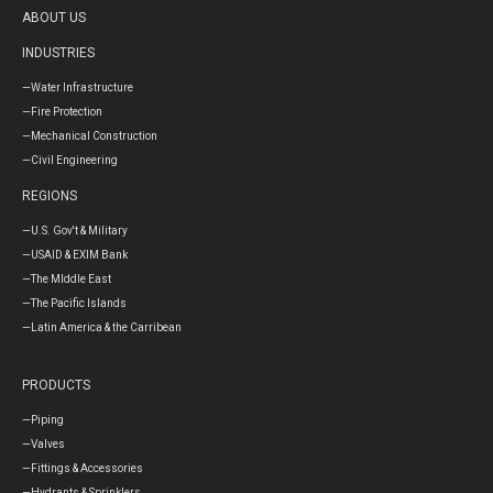
ABOUT US
INDUSTRIES
—Water Infrastructure
—Fire Protection
—Mechanical Construction
—Civil Engineering
REGIONS
—U.S. Gov't & Military
—USAID & EXIM Bank
—The MIddle East
—The Pacific Islands
—Latin America & the Carribean
PRODUCTS
—Piping
—Valves
—Fittings & Accessories
—Hydrants & Sprinklers