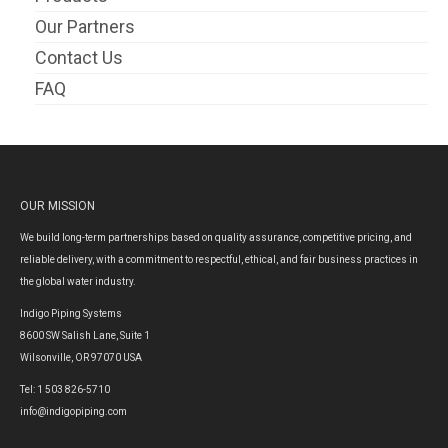
Our Partners
Contact Us
FAQ
OUR MISSION
We build long-term partnerships based on quality assurance, competitive pricing, and
reliable delivery, with a commitment to respectful, ethical, and fair business practices in
the global water industry.
Indigo Piping Systems
8600 SW Salish Lane, Suite 1
Wilsonville, OR 97070 USA
Tel: 1 503 826-5710
info@indigopiping.com