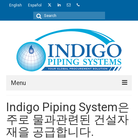
English
Español
Search
for:
Menu
About Us
Indigo Piping System은
Industries
주로 물과관련된 건설자
Regions
재을 공급합니다.
Products