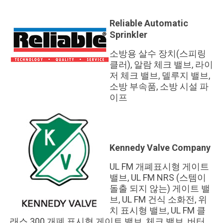
Reliable Automatic
Sprinkler
소방용 살수 장치(스피링
클러), 알람 체크 밸브, 라이
저 체크 밸브, 델루지 밸브,
소방 부속품, 소방 시설 파
이프
Kennedy Valve Company
UL FM 개폐표시형 게이트
밸브, UL FM NRS (스템이
돌출 되지 않는) 게이트 밸
브, UL FM 건식 소화전, 위
치 표시형 밸브, UL FM 클
래스 300 개폐 표시형 게이트 밸브, 체크 밸브, 버터